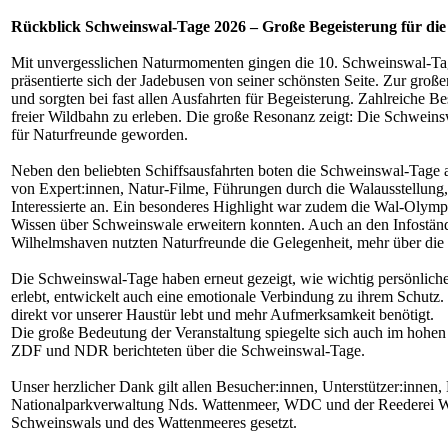
Rückblick Schweinswal-Tage 2026 – Große Begeisterung für die
Mit unvergesslichen Naturmomenten gingen die 10. Schweinswal-Tag
präsentierte sich der Jadebusen von seiner schönsten Seite. Zur gro
und sorgten bei fast allen Ausfahrten für Begeisterung. Zahlreiche B
freier Wildbahn zu erleben. Die große Resonanz zeigt: Die Schweins
für Naturfreunde geworden.
Neben den beliebten Schiffsausfahrten boten die Schweinswal-Tage a
von Expert:innen, Natur-Filme, Führungen durch die Walausstellung, d
Interessierte an. Ein besonderes Highlight war zudem die Wal-Olympi
Wissen über Schweinswale erweitern konnten. Auch an den Infos
Wilhelmshaven nutzten Naturfreunde die Gelegenheit, mehr über die
Die Schweinswal-Tage haben erneut gezeigt, wie wichtig persönliche
erlebt, entwickelt auch eine emotionale Verbindung zu ihrem Schutz.
direkt vor unserer Haustür lebt und mehr Aufmerksamkeit benötigt.
Die große Bedeutung der Veranstaltung spiegelte sich auch im hohen
ZDF und NDR berichteten über die Schweinswal-Tage.
Unser herzlicher Dank gilt allen Besucher:innen, Unterstützer:innen
Nationalparkverwaltung Nds. Wattenmeer, WDC und der Reederei War
Schweinswals und des Wattenmeeres gesetzt.